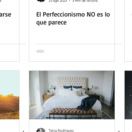
a
23 ago 2023
3 min de lectura
arse
El Perfeccionismo NO es lo
que parece
Tania Rodríguez