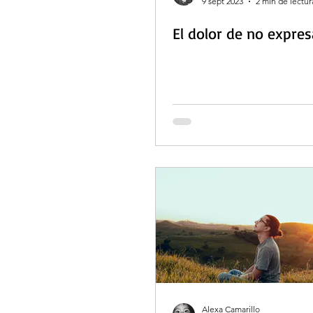
9 sept 2023
2 min de lectur
El dolor de no expres
Alexa Camarillo