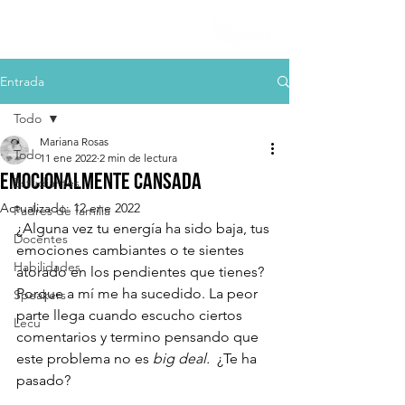
Entrada
Todo
Mariana Rosas
Todo
11 ene 2022
2 min de lectura
Emocionalmente cansada
Estudiantes
Actualizado:
12 ene 2022
Padres de familia
¿Alguna vez tu energía ha sido baja, tus 
Docentes
emociones cambiantes o te sientes 
Habilidades
atorado en los pendientes que tienes? 
Porque a mí me ha sucedido. La peor 
Speakers
parte llega cuando escucho ciertos 
Lecu
comentarios y termino pensando que 
este problema no es 
big deal.  
¿Te ha 
pasado?