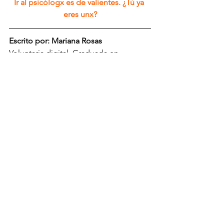
Ir al psicólogx es de valientes. ¿Tú ya 
eres unx?
Escrito por: Mariana Rosas
Voluntaria digital. Graduada en 
psicología por la Universidad Latina, 
Campus Sur. Creo firmemente en que 
nunca es tarde para cumplir tus metas y 
no hay sueños imposibles. Amante de 
la música, las gomitas enchiladas y los 
chilaquiles.
Habilidades
Ver todo
Entradas recientes