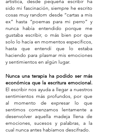
artística, desde pequeña escribir ha 
sido mi fascinación, siempre he escrito 
cosas muy random desde “cartas a mis 
ex” hasta “poemas para mi perro” y 
nunca había entendido porque me 
gustaba escribir, o más bien por que 
solo lo hacía en momentos específicos, 
hasta que entendí que lo estaba 
haciendo para plasmar mis emociones 
y sentimientos en algún lugar.
Nunca una terapia ha podido ser más 
económica que la escritura emocional. 
El escribir nos ayuda a llegar a nuestros 
sentimientos más profundos, por que 
al momento de expresar lo que 
sentimos comenzamos lentamente a 
desenvolver aquella madeja llena de 
emociones, sucesos y palabras, a la 
cual nunca antes habíamos descifrado.