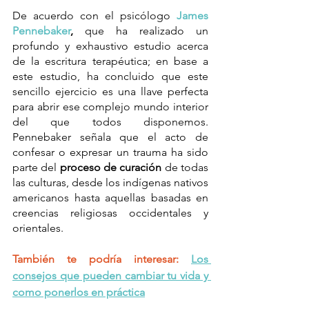
De acuerdo con el psicólogo 
James 
Pennebaker
,
 que ha realizado un 
profundo y exhaustivo estudio acerca 
de la escritura terapéutica; en base a 
este estudio, ha concluido que este 
sencillo ejercicio es una llave perfecta 
para abrir ese complejo mundo interior 
del que todos disponemos. 
Pennebaker señala que el acto de 
confesar o expresar un trauma ha sido 
parte del 
proceso de curación
 de todas 
las culturas, desde los indígenas nativos 
americanos hasta aquellas basadas en 
creencias religiosas occidentales y 
orientales.
También te podría interesar: 
Los 
consejos que pueden cambiar tu vida y 
como ponerlos en práctica