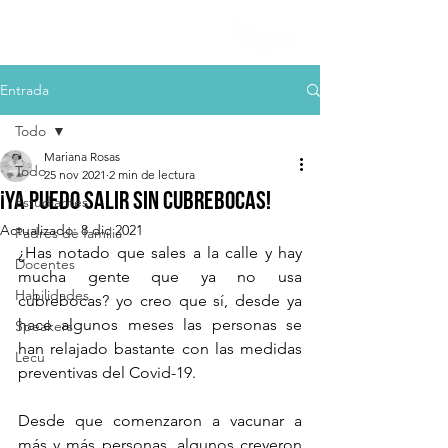
Entrada
Todo
Mariana Rosas
Todo
25 nov 2021
2 min de lectura
¡Ya puedo salir sin cubrebocas!
Estudiantes
Actualizado:
8 dic 2021
Padres de familia
¿Has notado que sales a la calle y hay 
Docentes
mucha gente que ya no usa 
Habilidades
cubrebocas? yo creo que sí, desde ya 
hace algunos meses las personas se 
Speakers
han relajado bastante con las medidas 
Lecu
preventivas del Covid-19.
Desde que comenzaron a vacunar a 
más y más personas, algunos creyeron 