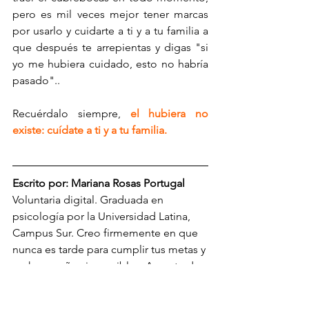
pero es mil veces mejor tener marcas 
por usarlo y cuidarte a ti y a tu familia a 
que después te arrepientas y digas "si 
yo me hubiera cuidado, esto no habría 
pasado"..
Recuérdalo siempre,
 el hubiera no 
existe: cuídate a ti y a tu familia.
Escrito por: Mariana Rosas Portugal
Voluntaria digital. Graduada en 
psicología por la Universidad Latina, 
Campus Sur. Creo firmemente en que 
nunca es tarde para cumplir tus metas y 
no hay sueños imposibles. Amante de 
la música, las gomitas enchiladas y los 
chilaquiles.