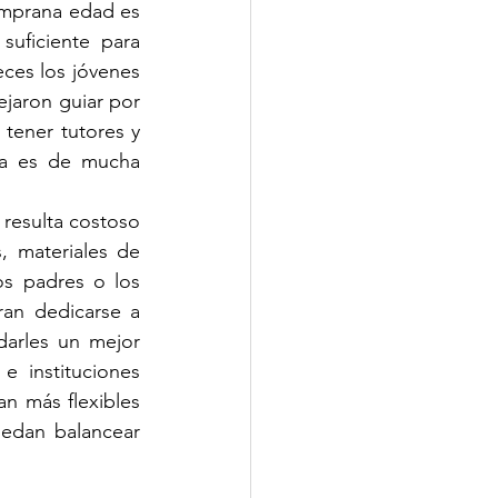
mprana edad es 
uficiente para 
ces los jóvenes 
jaron guiar por 
ener tutores y 
a es de mucha 
 resulta costoso 
, materiales de 
s padres o los 
ran dedicarse a 
darles un mejor 
 instituciones 
n más flexibles 
edan balancear 