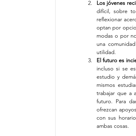
Los jóvenes rec
difícil, sobre 
reflexionar ace
optan por opcio
modas o por no 
una comunidad 
utilidad. 
El futuro es inc
incluso si se e
estudio y demás
mismos estudian
trabajar que a 
futuro. Para d
ofrezcan apoyos
con sus horari
ambas cosas. 