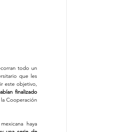
corran todo un 
sitario que les 
permita integrarse a la fuerza laboral. Sin embargo, no todos pueden cumplir este objetivo, 
ían finalizado 
 la Cooperación 
mexicana haya 
ay una serie de 