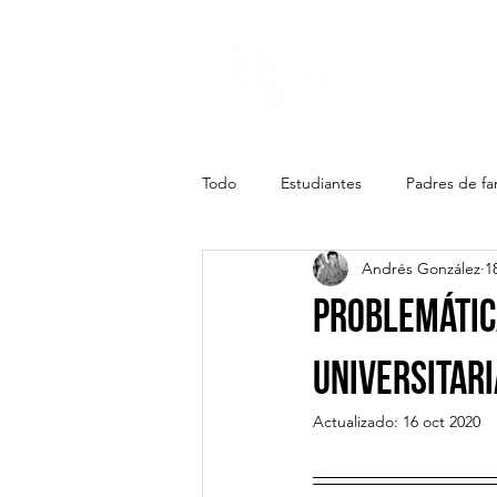
Todo
Estudiantes
Padres de fam
Andrés González
1
Problemátic
universitari
Actualizado:
16 oct 2020