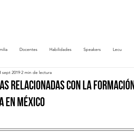
Inicio
Conferencias
Servicios
ilia
Docentes
Habilidades
Speakers
Lecu
8 sept 2019
2 min de lectura
as relacionadas con la formació
a en México