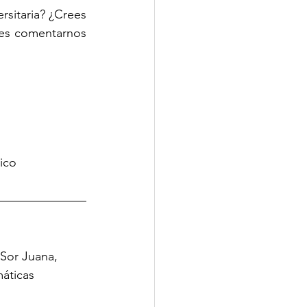
sitaria? ¿Crees 
es comentarnos 
xico
 Sor Juana, 
áticas 