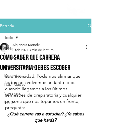
Entrada
Todo
Alejandra Mendivil
Todo
8 feb 2021
3 min de lectura
Cómo saber que carrera
Estudiantes
universitaria debes escoger
Padres de familia
Docentes
La universidad. Podemos afirmar que 
todos nos volvemos un tanto locos 
Habilidades
cuando llegamos a los últimos 
Speakers
semestres de preparatoria y cualquier 
persona que nos topamos en frente, 
Lecu
pregunta:
 ¿Qué carrera vas a estudiar? ¿Ya sabes 
que harás? 