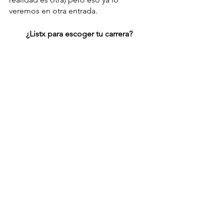
veremos en otra entrada. 
¿Listx para escoger tu carrera? 
Por: Alejandra Mendívil Garza
Guerrera de Marca en Dédalo México. 
Estudiante de Ingeniería Industrial de 
la Universidad de las Américas de 
Puebla. Creo en una sociedad más 
humana y mejor preparada. Interesada 
en la optimización de procesos 
públicos, educativos y proyectos en 
pro al medio ambiente.
Estudiantes