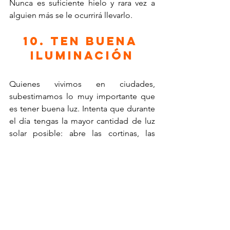
Nunca es suficiente hielo y rara vez a 
alguien más se le ocurrirá llevarlo.
10. Ten buena 
iluminación
Quienes vivimos en ciudades, 
subestimamos lo muy importante que 
es tener buena luz. Intenta que durante 
el día tengas la mayor cantidad de luz 
solar posible: abre las cortinas, las 
ventanas y disfruta. En caso de no tener 
acceso, asegúrate de tener buenas 
lámparas con focos que ahorren luz e 
ilumen extraordinariamente (los led son 
una gran opción) y apagarlas cuando 
no las estés ocupando.