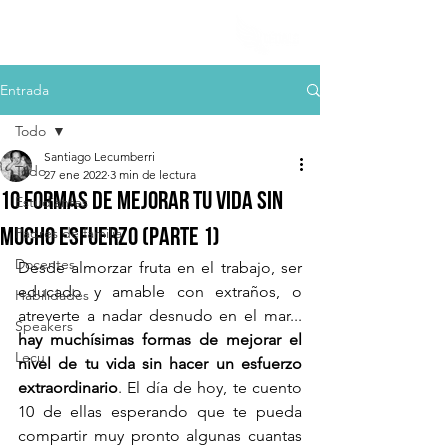
Entrada
Todo
Santiago Lecumberri
Todo
27 ene 2022
3 min de lectura
10 formas de mejorar tu vida sin
Estudiantes
mucho esfuerzo (Parte 1)
Padres de familia
Docentes
Desde almorzar fruta en el trabajo, ser 
educado y amable con extraños, o 
Habilidades
atreverte a nadar desnudo en el mar... 
Speakers
hay muchísimas formas de mejorar el 
Lecu
nivel de tu vida sin hacer un esfuerzo 
extraordinario
. El día de hoy, te cuento 
10 de ellas esperando que te pueda 
compartir muy pronto algunas cuantas 