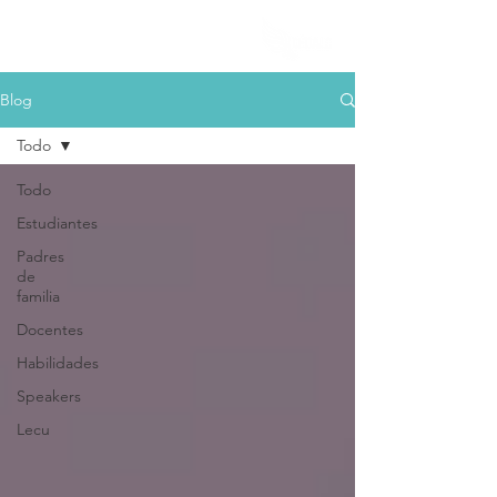
Blog
Todo
Todo
Estudiantes
Padres
de
familia
Docentes
Habilidades
Speakers
Lecu