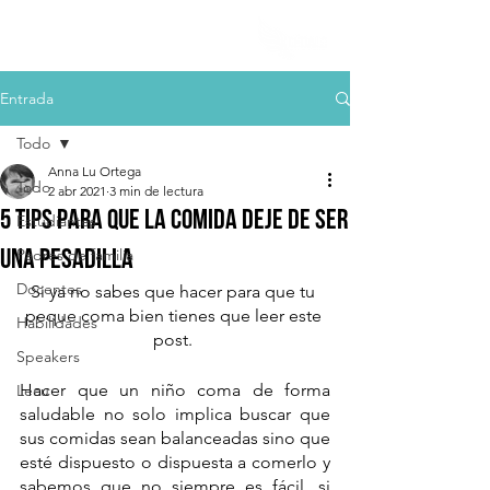
Entrada
Todo
Anna Lu Ortega
Todo
2 abr 2021
3 min de lectura
5 Tips para que la comida deje de ser
Estudiantes
una pesadilla
Padres de familia
Docentes
Si ya no sabes que hacer para que tu 
peque coma bien tienes que leer este 
Habilidades
post. 
Speakers
Hacer que un niño coma de forma 
Lecu
saludable no solo implica buscar que 
sus comidas sean balanceadas sino que 
esté dispuesto o dispuesta a comerlo y 
sabemos que no siempre es fácil, si 