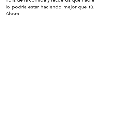
lo podría estar haciendo mejor que tú.  
Ahora… 
¿Estás listx para que la hora de la 
comida deje de ser una pesadilla?
Por: Anna Laura Ortega González 
Líder del departamento educativo en 
Dédalo México. Estudiante de 
Innovación Educativa en el Tecnológico 
de Monterrey campus Ciudad de 
México. La educación nos construye y 
no puede seguir siendo un privilegio, 
brillemos juntxs. 
Padres de familia