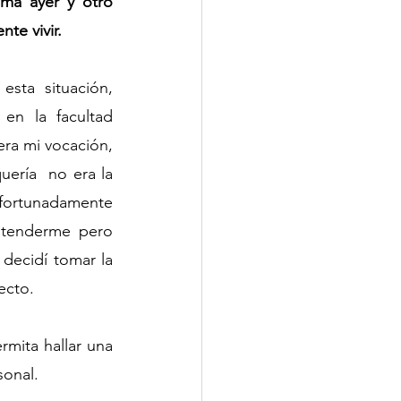
ma ayer y otro 
te vivir.
ta situación,  
en la facultad 
era mi vocación, 
uería  no era la 
fortunadamente 
tenderme pero 
decidí tomar la 
ecto.
mita hallar una 
sonal.