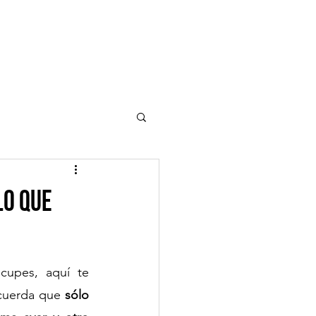
Blog
Equipo
lo que
upes, aquí te 
ecuerda que 
sólo 