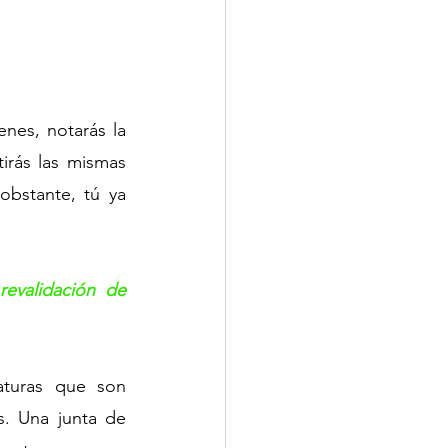
nes, notarás la 
rás las mismas 
bstante, tú ya 
evalidación de 
aturas que son 
s. Una junta de 