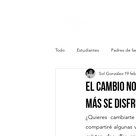
Todo
Estudiantes
Padres de fam
Sol González
19 fe
El cambio no
más se disf
¿Quieres cambiart
compartiré algunas v