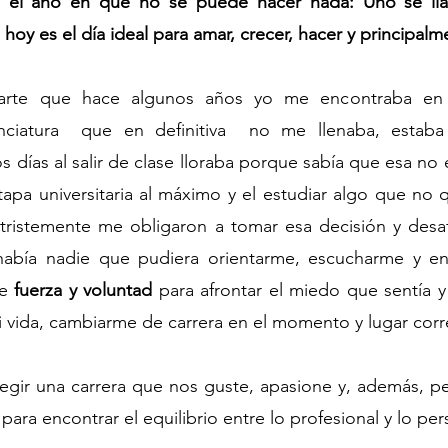
n el año en que no se puede hacer nada: Uno se lla
hoy es el día ideal para amar, crecer, hacer y principalmen
carte que hace algunos años yo me encontraba en es
nciatura  que en definitiva  no me llenaba, estaba 
 días al salir de clase lloraba porque sabía que esa no 
tapa universitaria al máximo y el estudiar algo que no q
tristemente me obligaron a tomar esa decisión y desa
abía nadie que pudiera orientarme, escucharme y en
e 
fuerza y voluntad
 para afrontar el miedo que sentía y 
 vida, cambiarme de carrera en el momento y lugar corr
egir una carrera que nos guste, apasione y, además, per
l para encontrar el equilibrio entre lo profesional y lo per