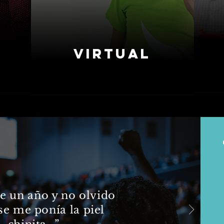
Virtual
e un año y no olvido
e me ponía la piel