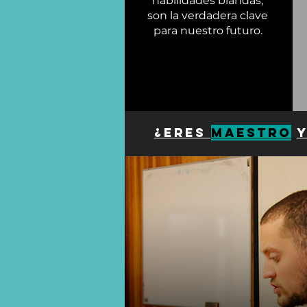
habilidades blandas,
son la verdadera clave
para nuestro futuro.
¿Eres
maestro
y