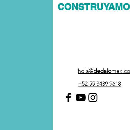
CONSTRUYAMO
hola@
dedalo
mexic
+52 55 3439 9618