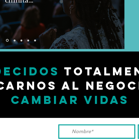
chinita…”
decidos
totalmen
carnos al negoc
cambiar vidas