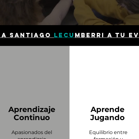
 a Santiago
lecu
mberri a tu e
Aprendizaje
Aprende
Continuo
Jugando
Apasionados del
Equilibrio entre