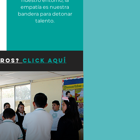
nuestro entorno, la
empatía es nuestra
bandera para detonar
talento.
tros?
ClicK aquí